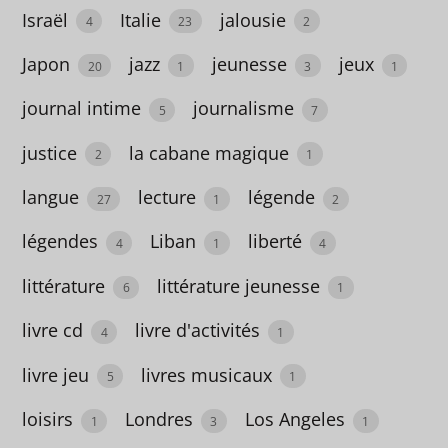
Israël
Italie
jalousie
Amérique
4
23
2
du sud
Japon
jazz
jeunesse
jeux
20
1
3
1
6
journal intime
journalisme
5
7
amitié
justice
la cabane magique
2
1
59
langue
lecture
légende
27
1
2
amour
50
légendes
Liban
liberté
4
1
4
Amsterdam
littérature
littérature jeunesse
6
1
3
livre cd
livre d'activités
4
1
anglais
livre jeu
livres musicaux
5
1
3
loisirs
Londres
Los Angeles
1
3
1
Angleterre