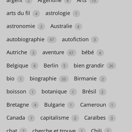
2
4
75
arts du fil
astrologie
4
1
Essais
astronomie
Australie
147
2
4
autobiographie
autofiction
67
3
Bandes
Autriche
aventure
bébé
dessinées
2
67
4
143
Belgique
Berlin
bien grandir
6
5
26
bio
biographie
Birmanie
1
33
2
Jeunesse
boisson
botanique
Brésil
1
1
2
294
Bretagne
Bulgarie
Cameroun
4
1
1
Pratique
Canada
capitalisme
Caraïbes
7
3
3
102
chat
cherche et trouve
Chili
7
1
2