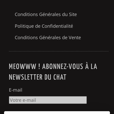
couleurs
2
Conditions Générales du Site
couple
Politique de Confidentialité
14
Conditions Générales de Vente
crime
5
Cuba
MEOWWW ! ABONNEZ-VOUS À LA
1
NEWSLETTER DU CHAT
cuisine
32
E-mail
culture
1