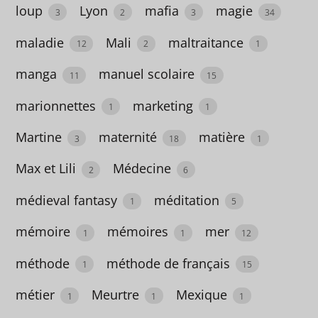
38
loup
Lyon
mafia
magie
3
2
3
34
animaux
maladie
Mali
maltraitance
12
2
1
55
manga
manuel scolaire
11
15
Antarctique
marionnettes
marketing
1
1
3
Martine
maternité
matière
3
18
1
anthologie
Max et Lili
Médecine
1
2
6
anthropologie
médieval fantasy
méditation
1
5
3
mémoire
mémoires
mer
1
1
12
anticipation
méthode
méthode de français
1
15
23
métier
Meurtre
Mexique
1
1
1
antiquité