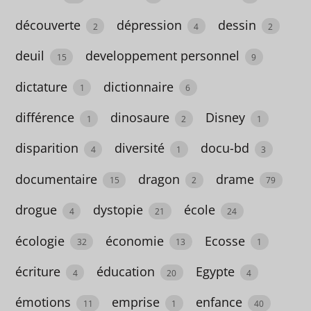
t
découverte
dépression
dessin
2
4
2
t
e
deuil
developpement personnel
15
9
s
dictature
dictionnaire
1
6
A
différence
dinosaure
Disney
1
2
1
partir
disparition
diversité
docu-bd
4
1
3
de 12
ans
documentaire
dragon
drame
15
2
79
18
drogue
dystopie
école
4
21
24
A
écologie
économie
Ecosse
32
13
1
partir
de 3
écriture
éducation
Egypte
4
20
4
ans
émotions
emprise
enfance
11
1
40