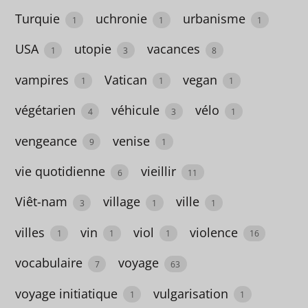
femmes
Turquie
uchronie
urbanisme
1
1
1
1
USA
utopie
vacances
1
3
8
Congo
vampires
Vatican
vegan
1
1
1
1
végétarien
véhicule
vélo
4
3
1
contemporain
vengeance
venise
9
1
3
vie quotidienne
vieillir
contes
6
11
40
Viêt-nam
village
ville
3
1
1
Corée
villes
vin
viol
violence
1
1
1
16
2
vocabulaire
voyage
7
63
corps
voyage initiatique
vulgarisation
1
1
2