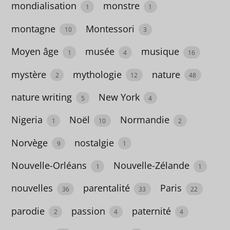
mondialisation
monstre
5
1
1
apprentissage
montagne
Montessori
10
3
39
Moyen âge
musée
musique
1
4
16
argent
mystère
mythologie
nature
2
12
48
2
nature writing
New York
5
4
Argentine
Nigeria
Noël
Normandie
4
1
10
2
Arts
Norvège
nostalgie
9
1
75
Nouvelle-Orléans
Nouvelle-Zélande
1
1
arts
nouvelles
parentalité
Paris
36
33
22
du
fil
parodie
passion
paternité
2
4
4
4