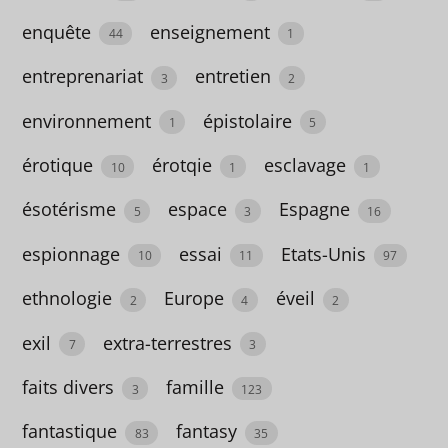
6
enquête
enseignement
44
1
A
partir
entreprenariat
entretien
3
2
de 9
environnement
épistolaire
1
5
ans
érotique
érotqie
esclavage
18
10
1
1
absurde
ésotérisme
espace
Espagne
5
3
16
3
espionnage
essai
Etats-Unis
10
11
97
activités
ethnologie
Europe
éveil
2
4
2
12
exil
extra-terrestres
7
3
adaptation
faits divers
famille
7
3
123
adapté
fantastique
fantasy
83
35