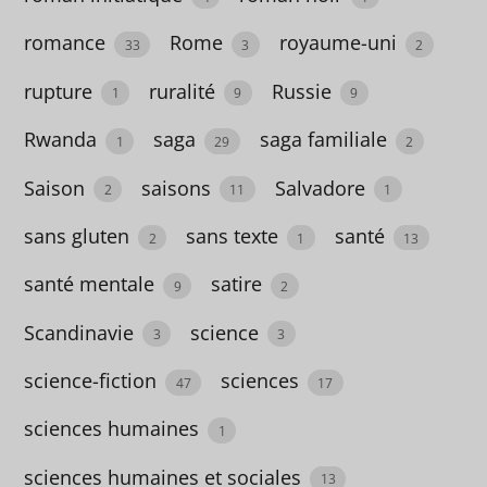
4
romance
Rome
royaume-uni
33
3
2
Bulgarie
rupture
ruralité
Russie
1
9
9
1
Rwanda
saga
saga familiale
1
29
2
Cameroun
1
Saison
saisons
Salvadore
2
11
1
Canada
sans gluten
sans texte
santé
2
1
13
7
santé mentale
satire
9
2
capitalisme
Scandinavie
science
3
3
3
science-fiction
sciences
47
17
Caraïbes
3
sciences humaines
1
chat
sciences humaines et sociales
13