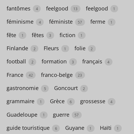
au
fantômes
feelgood
feelgood
4
13
1
cinéma
féminisme
féministe
ferme
4
57
1
1
fête
fêtes
fiction
adolescence
1
3
1
58
Finlande
Fleurs
folie
2
1
2
Afghanistan
football
formation
français
2
3
4
2
France
franco-belge
42
23
Afrique
gastronomie
Goncourt
5
2
13
grammaire
Grèce
grossesse
Age d’or
1
6
4
imaginaire
Guadeloupe
guerre
1
57
11
guide touristique
Guyane
Haïti
6
1
1
albums