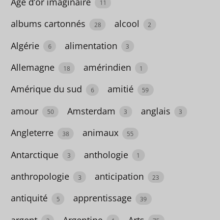
Club
Age d’or imaginaire
11
1
albums cartonnés
alcool
28
2
Algérie
alimentation
6
3
Méthodes
de
Allemagne
amérindien
18
1
français
Amérique du sud
amitié
15
6
59
amour
Amsterdam
anglais
50
3
3
Coup
Angleterre
animaux
de
38
55
coeur
Antarctique
anthologie
3
1
5
anthropologie
anticipation
3
23
Romans
antiquité
apprentissage
5
39
486
argent
Argentine
Arts