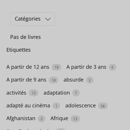
Catégories
C
a
Pas de livres
t
é
Etiquettes
g
o
A partir de 12 ans
A partir de 3 ans
18
6
r
A partir de 9 ans
absurde
18
3
i
e
activités
adaptation
12
7
s
adapté au cinéma
adolescence
1
58
Afghanistan
Afrique
2
13
Book