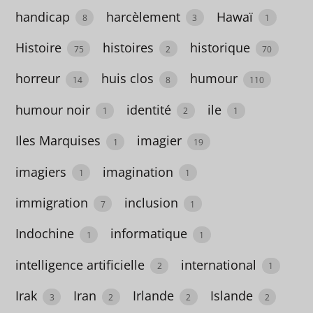
handicap
harcèlement
Hawaï
cartonnés
8
3
1
28
Histoire
histoires
historique
75
2
70
alcool
horreur
huis clos
humour
14
8
110
2
humour noir
identité
ile
1
2
1
Algérie
Iles Marquises
imagier
1
19
6
imagiers
imagination
alimentation
1
1
3
immigration
inclusion
7
1
Allemagne
Indochine
informatique
1
1
18
intelligence artificielle
international
2
1
amérindien
Irak
Iran
Irlande
Islande
3
2
2
2
1