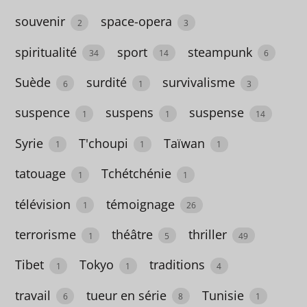
56
souvenir
space-opera
2
3
collapsologie
spiritualité
sport
steampunk
2
34
14
6
Colombie
Suède
surdité
survivalisme
6
1
3
1
suspence
suspens
suspense
1
1
14
colonialisme
Syrie
T'choupi
Taïwan
1
1
1
6
tatouage
Tchétchénie
1
1
comédie
télévision
témoignage
1
1
26
comics
terrorisme
théâtre
thriller
1
5
49
4
Tibet
Tokyo
traditions
1
1
4
condition
travail
tueur en série
Tunisie
6
8
1
des