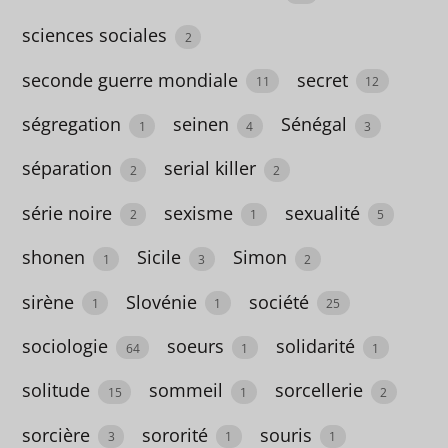
7
sciences sociales
2
cherche
seconde guerre mondiale
secret
11
12
et
trouve
ségregation
seinen
Sénégal
1
4
3
1
séparation
serial killer
2
2
Chili
série noire
sexisme
sexualité
2
1
5
2
shonen
Sicile
Simon
1
3
2
Chine
sirène
Slovénie
société
10
1
1
25
cinéma
sociologie
soeurs
solidarité
64
1
1
3
solitude
sommeil
sorcellerie
15
1
2
classique
sorcière
sororité
souris
3
1
1