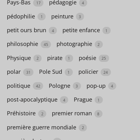
Pays-Bas
pédagogie
17
4
astrologie
pédophilie
peinture
1
3
1
petit ours brun
petite enfance
4
1
astronomie
philosophie
photographie
2
45
2
Australie
Physique
pirate
poésie
2
1
25
4
polar
Pole Sud
policier
31
1
24
autobiographie
politique
Pologne
pop-up
42
3
4
67
post-apocalyptique
Prague
4
1
autofiction
Préhistoire
premier roman
2
8
3
première guerre mondiale
Autriche
2
2