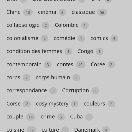
Beaux
Chine
cinéma
classique
10
3
56
livres
collapsologie
Colombie
2
1
9
colonialisme
comédie
comics
6
1
4
Divers
condition des femmes
Congo
1
1
2
contemporain
contes
Corée
3
40
2
corps
corps humain
2
1
E
correspondance
Corruption
t
1
1
i
Corse
cosy mystery
couleurs
2
1
2
q
couple
crime
Cuba
14
5
1
u
e
cuisine
culture
Danemark
32
1
4