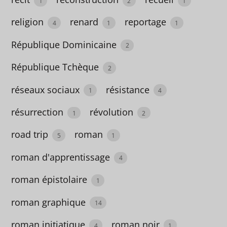
1
2
1
1
religion
renard
reportage
4
1
1
biographie
République Dominicaine
2
33
République Tchèque
Birmanie
2
2
réseaux sociaux
résistance
1
4
boisson
résurrection
révolution
1
2
1
road trip
roman
5
1
botanique
roman d'apprentissage
4
1
roman épistolaire
1
Brésil
2
roman graphique
14
Bretagne
roman initiatique
roman noir
4
1