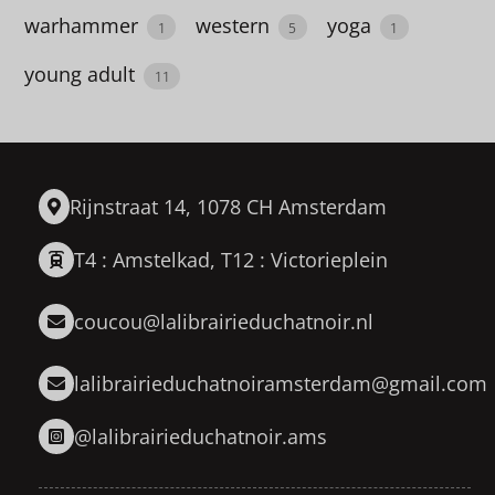
warhammer
western
yoga
corps
1
5
1
humain
young adult
11
1
correspondance
1
Rijnstraat 14, 1078 CH Amsterdam
Corruption
T4 : Amstelkad, T12 : Victorieplein
1
Corse
coucou@lalibrairieduchatnoir.nl
2
lalibrairieduchatnoiramsterdam@gmail.com
cosy
mystery
@lalibrairieduchatnoir.ams
1