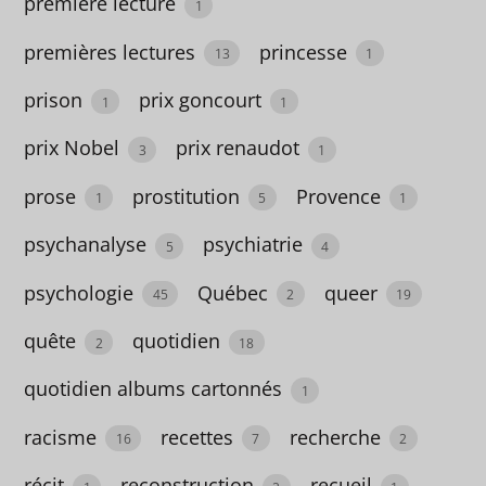
première lecture
1
aventure
premières lectures
princesse
13
1
67
prison
prix goncourt
1
1
bébé
prix Nobel
prix renaudot
3
1
4
prose
prostitution
Provence
Belgique
1
5
1
6
psychanalyse
psychiatrie
5
4
Berlin
psychologie
Québec
queer
45
2
19
5
quête
quotidien
2
18
bien
quotidien albums cartonnés
grandir
1
26
racisme
recettes
recherche
16
7
2
bio
récit
reconstruction
recueil