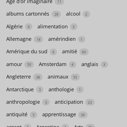
Club
Age d’or imaginaire
11
1
albums cartonnés
alcool
28
2
Algérie
alimentation
6
3
Méthodes
de
Allemagne
amérindien
18
1
français
Amérique du sud
amitié
15
6
60
amour
Amsterdam
anglais
50
4
3
Coup
Angleterre
animaux
de
38
55
coeur
Antarctique
anthologie
3
1
6
anthropologie
anticipation
3
23
Romans
antiquité
apprentissage
5
39
489
argent
Argentine
Arts