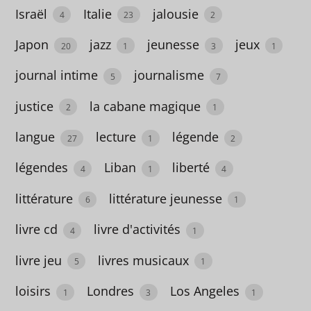
Israël
Italie
jalousie
Amérique
4
23
2
du sud
Japon
jazz
jeunesse
jeux
20
1
3
1
6
journal intime
journalisme
5
7
amitié
justice
la cabane magique
2
1
60
langue
lecture
légende
27
1
2
amour
50
légendes
Liban
liberté
4
1
4
Amsterdam
littérature
littérature jeunesse
6
1
4
livre cd
livre d'activités
4
1
anglais
livre jeu
livres musicaux
5
1
3
loisirs
Londres
Los Angeles
1
3
1
Angleterre