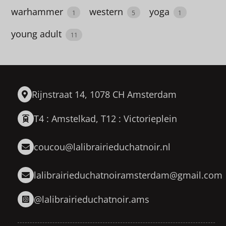
warhammer
western
yoga
corps
1
5
1
humain
young adult
11
1
correspondance
1
Rijnstraat 14, 1078 CH Amsterdam
Corruption
T4 : Amstelkad, T12 : Victorieplein
1
Corse
coucou@lalibrairieduchatnoir.nl
2
lalibrairieduchatnoiramsterdam@gmail.com
cosy
mystery
@lalibrairieduchatnoir.ams
1