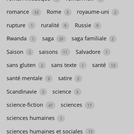
4
romance
Rome
royaume-uni
33
3
2
Bulgarie
rupture
ruralité
Russie
1
9
9
1
Rwanda
saga
saga familiale
1
29
2
Cameroun
1
Saison
saisons
Salvadore
2
11
1
Canada
sans gluten
sans texte
santé
2
1
13
7
santé mentale
satire
9
2
capitalisme
Scandinavie
science
3
3
3
science-fiction
sciences
47
17
Caraïbes
3
sciences humaines
1
chat
sciences humaines et sociales
13