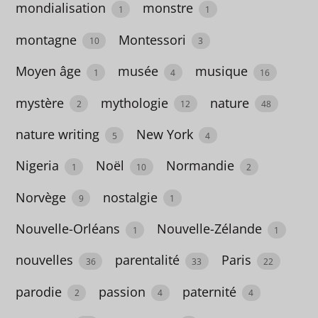
mondialisation
monstre
5
1
1
apprentissage
montagne
Montessori
10
3
39
Moyen âge
musée
musique
1
4
16
argent
mystère
mythologie
nature
2
12
48
2
nature writing
New York
5
4
Argentine
Nigeria
Noël
Normandie
4
1
10
2
Arts
Norvège
nostalgie
9
1
75
Nouvelle-Orléans
Nouvelle-Zélande
1
1
arts
nouvelles
parentalité
Paris
36
33
22
du
fil
parodie
passion
paternité
2
4
4
4