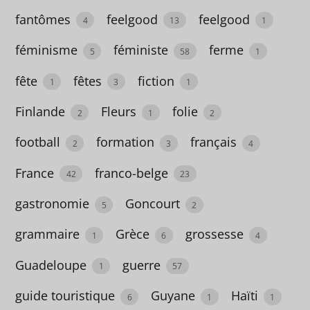
au
fantômes
feelgood
feelgood
4
13
1
cinéma
féminisme
féministe
ferme
5
58
1
1
fête
fêtes
fiction
adolescence
1
3
1
58
Finlande
Fleurs
folie
2
1
2
Afghanistan
football
formation
français
2
3
4
2
France
franco-belge
42
23
Afrique
gastronomie
Goncourt
5
2
13
grammaire
Grèce
grossesse
Age d’or
1
6
4
imaginaire
Guadeloupe
guerre
1
57
11
guide touristique
Guyane
Haïti
6
1
1
albums