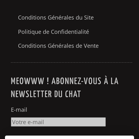
couleurs
2
Conditions Générales du Site
couple
Politique de Confidentialité
14
Conditions Générales de Vente
crime
5
Cuba
MEOWWW ! ABONNEZ-VOUS À LA
1
NEWSLETTER DU CHAT
cuisine
32
E-mail
culture
1