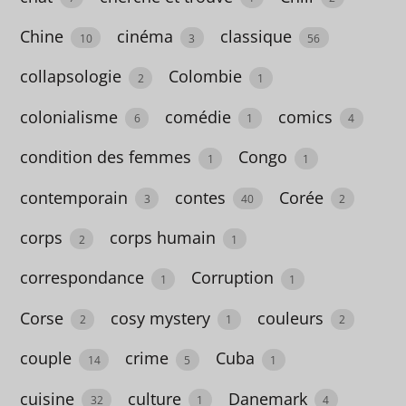
Beaux
Chine
cinéma
classique
10
3
56
livres
collapsologie
Colombie
2
1
9
colonialisme
comédie
comics
6
1
4
Divers
condition des femmes
Congo
1
1
4
contemporain
contes
Corée
3
40
2
corps
corps humain
2
1
E
correspondance
Corruption
t
1
1
i
Corse
cosy mystery
couleurs
2
1
2
q
couple
crime
Cuba
14
5
1
u
e
cuisine
culture
Danemark
32
1
4