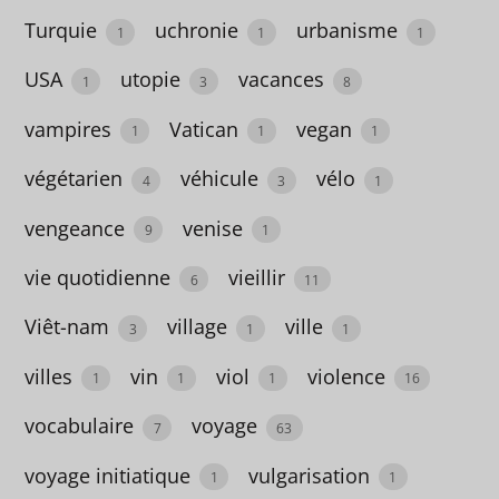
femmes
Turquie
uchronie
urbanisme
1
1
1
1
USA
utopie
vacances
1
3
8
Congo
vampires
Vatican
vegan
1
1
1
1
végétarien
véhicule
vélo
4
3
1
contemporain
vengeance
venise
9
1
3
vie quotidienne
vieillir
contes
6
11
40
Viêt-nam
village
ville
3
1
1
Corée
villes
vin
viol
violence
1
1
1
16
2
vocabulaire
voyage
7
63
corps
voyage initiatique
vulgarisation
1
1
2