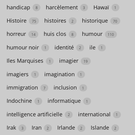
handicap
harcèlement
Hawaï
cartonnés
8
3
1
28
Histoire
histoires
historique
75
2
70
alcool
horreur
huis clos
humour
14
8
110
2
humour noir
identité
ile
1
2
1
Algérie
Iles Marquises
imagier
1
19
6
imagiers
imagination
alimentation
1
1
3
immigration
inclusion
7
1
Allemagne
Indochine
informatique
1
1
18
intelligence artificielle
international
2
1
amérindien
Irak
Iran
Irlande
Islande
3
2
2
2
1