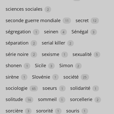
7
sciences sociales
2
cherche
seconde guerre mondiale
secret
11
12
et
trouve
ségregation
seinen
Sénégal
1
4
3
1
séparation
serial killer
2
2
Chili
série noire
sexisme
sexualité
2
1
5
2
shonen
Sicile
Simon
1
3
2
Chine
sirène
Slovénie
société
10
1
1
25
cinéma
sociologie
soeurs
solidarité
65
1
1
3
solitude
sommeil
sorcellerie
16
1
2
classique
sorcière
sororité
souris
3
1
1