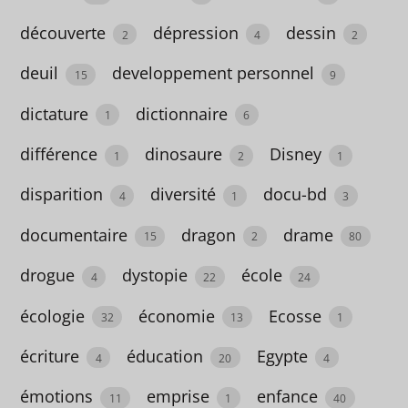
t
découverte
dépression
dessin
2
4
2
t
e
deuil
developpement personnel
15
9
s
dictature
dictionnaire
1
6
A
différence
dinosaure
Disney
1
2
1
partir
disparition
diversité
docu-bd
4
1
3
de 12
ans
documentaire
dragon
drame
15
2
80
18
drogue
dystopie
école
4
22
24
A
écologie
économie
Ecosse
32
13
1
partir
de 3
écriture
éducation
Egypte
4
20
4
ans
émotions
emprise
enfance
11
1
40