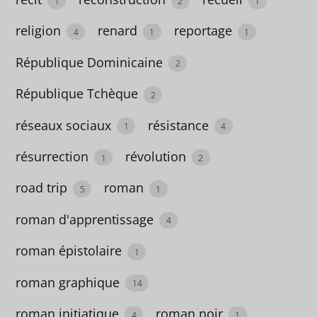
1
2
1
1
religion
renard
reportage
4
1
1
biographie
République Dominicaine
2
33
République Tchèque
Birmanie
2
2
réseaux sociaux
résistance
1
4
boisson
résurrection
révolution
1
2
1
road trip
roman
5
1
botanique
roman d'apprentissage
4
1
roman épistolaire
1
Brésil
2
roman graphique
14
Bretagne
roman initiatique
roman noir
4
1