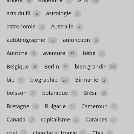
2
4
75
arts du fil
astrologie
4
1
Essais
astronomie
Australie
147
2
4
autobiographie
autofiction
68
3
Bandes
Autriche
aventure
bébé
dessinées
2
67
4
143
Belgique
Berlin
bien grandir
6
5
26
bio
biographie
Birmanie
1
33
2
Jeunesse
boisson
botanique
Brésil
1
1
2
294
Bretagne
Bulgarie
Cameroun
4
1
1
Pratique
Canada
capitalisme
Caraïbes
7
3
3
102
chat
cherche et trouve
Chili
7
1
2