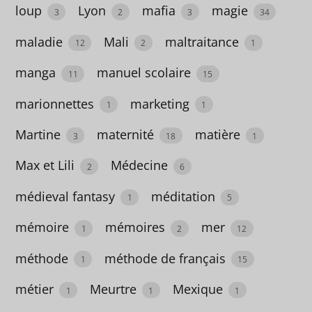
38
loup
Lyon
mafia
magie
3
2
3
34
animaux
maladie
Mali
maltraitance
12
2
1
55
manga
manuel scolaire
11
15
Antarctique
marionnettes
marketing
1
1
3
Martine
maternité
matière
3
18
1
anthologie
Max et Lili
Médecine
1
2
6
anthropologie
médieval fantasy
méditation
1
5
3
mémoire
mémoires
mer
1
2
12
anticipation
méthode
méthode de français
1
15
23
métier
Meurtre
Mexique
1
1
1
antiquité