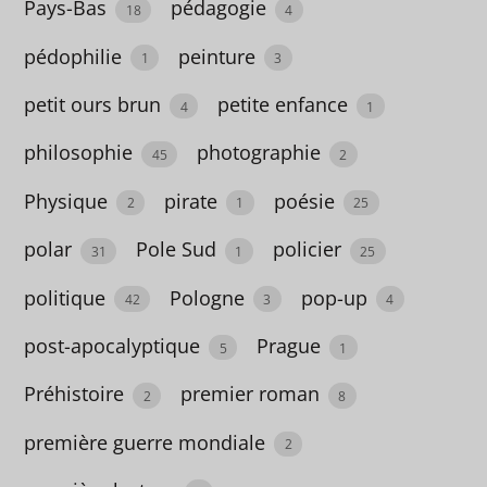
Pays-Bas
pédagogie
18
4
astrologie
pédophilie
peinture
1
3
1
petit ours brun
petite enfance
4
1
astronomie
philosophie
photographie
2
45
2
Australie
Physique
pirate
poésie
2
1
25
4
polar
Pole Sud
policier
31
1
25
autobiographie
politique
Pologne
pop-up
42
3
4
68
post-apocalyptique
Prague
5
1
autofiction
Préhistoire
premier roman
2
8
3
première guerre mondiale
Autriche
2
2