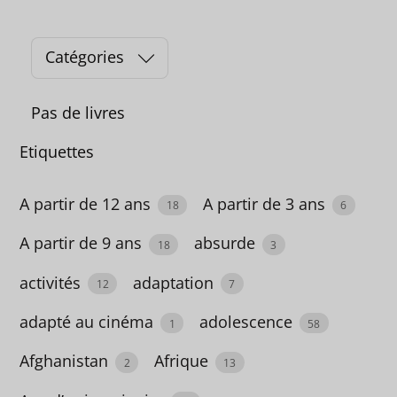
Catégories
C
a
Pas de livres
t
é
Etiquettes
g
o
A partir de 12 ans
A partir de 3 ans
18
6
r
A partir de 9 ans
absurde
18
3
i
e
activités
adaptation
12
7
s
adapté au cinéma
adolescence
1
58
Afghanistan
Afrique
2
13
Book