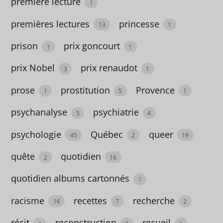
première lecture
1
aventure
premières lectures
princesse
13
1
67
prison
prix goncourt
1
1
bébé
prix Nobel
prix renaudot
3
1
4
prose
prostitution
Provence
Belgique
1
5
1
6
psychanalyse
psychiatrie
5
4
Berlin
psychologie
Québec
queer
45
2
19
5
quête
quotidien
2
18
bien
quotidien albums cartonnés
grandir
1
26
racisme
recettes
recherche
16
7
2
bio
récit
reconstruction
recueil