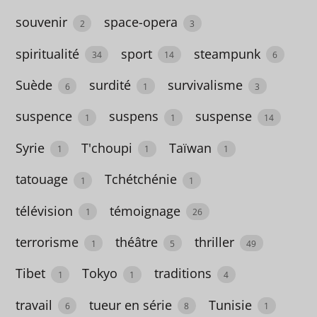
56
souvenir
space-opera
2
3
collapsologie
spiritualité
sport
steampunk
2
34
14
6
Colombie
Suède
surdité
survivalisme
6
1
3
1
suspence
suspens
suspense
1
1
14
colonialisme
Syrie
T'choupi
Taïwan
1
1
1
6
tatouage
Tchétchénie
1
1
comédie
télévision
témoignage
1
1
26
comics
terrorisme
théâtre
thriller
1
5
49
4
Tibet
Tokyo
traditions
1
1
4
condition
travail
tueur en série
Tunisie
6
8
1
des