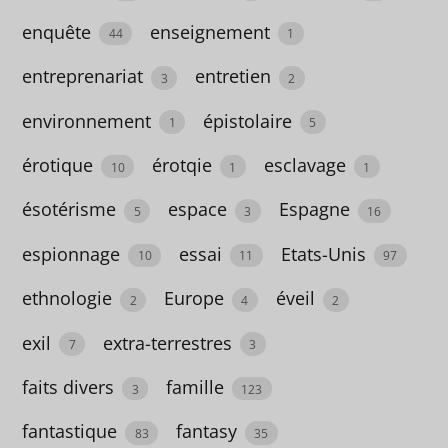
6
enquête
enseignement
44
1
A
partir
entreprenariat
entretien
3
2
de 9
environnement
épistolaire
1
5
ans
érotique
érotqie
esclavage
18
10
1
1
absurde
ésotérisme
espace
Espagne
5
3
16
3
espionnage
essai
Etats-Unis
10
11
97
activités
ethnologie
Europe
éveil
2
4
2
12
exil
extra-terrestres
7
3
adaptation
faits divers
famille
7
3
123
adapté
fantastique
fantasy
83
35