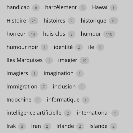
handicap
harcèlement
Hawaï
enseignement
8
3
1
1
Histoire
histoires
historique
75
2
70
entreprenariat
horreur
huis clos
humour
14
8
110
3
humour noir
identité
ile
1
2
1
entretien
Iles Marquises
imagier
1
19
2
imagiers
imagination
1
1
environnement
1
immigration
inclusion
7
1
épistolaire
Indochine
informatique
1
1
5
intelligence artificielle
international
2
1
érotique
Irak
Iran
Irlande
Islande
3
2
2
2
10