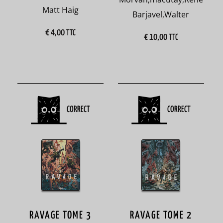
Club
Matt Haig
Barjavel
,
Walter
1
€
4,00
TTC
€
10,00
TTC
Méthodes
de
français
15
CORRECT
CORRECT
Coup
de
coeur
5
Romans
486
RAVAGE TOME 3
RAVAGE TOME 2