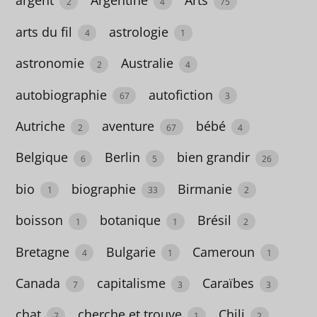
argent
Argentine
Arts
2
4
75
Danemark
4
arts du fil
astrologie
4
1
découverte
astronomie
Australie
2
4
2
autobiographie
autofiction
67
3
dépression
Autriche
aventure
bébé
2
67
4
4
Belgique
Berlin
bien grandir
6
5
26
dessin
2
bio
biographie
Birmanie
1
33
2
deuil
boisson
botanique
Brésil
1
1
2
15
Bretagne
Bulgarie
Cameroun
4
1
1
developpement
Canada
capitalisme
Caraïbes
7
3
3
personnel
9
chat
cherche et trouve
Chili
7
1
2