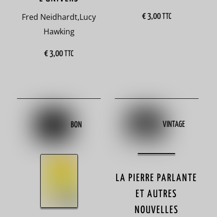
€
3,00
astrologie
Fred Neidhardt
,
Lucy
TTC
Hawking
1
astronomie
€
3,00
TTC
2
Australie
4
autobiographie
VINTAGE
BON
67
autofiction
3
LA PIERRE PARLANTE
ET AUTRES
Autriche
NOUVELLES
2