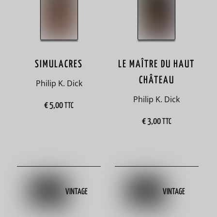
6
A
partir
de 9
ans
SIMULACRES
LE MAÎTRE DU HAUT
CHÂTEAU
18
Philip K. Dick
Philip K. Dick
absurde
€
5,00
TTC
3
€
3,00
TTC
activités
12
adaptation
7
VINTAGE
VINTAGE
adapté