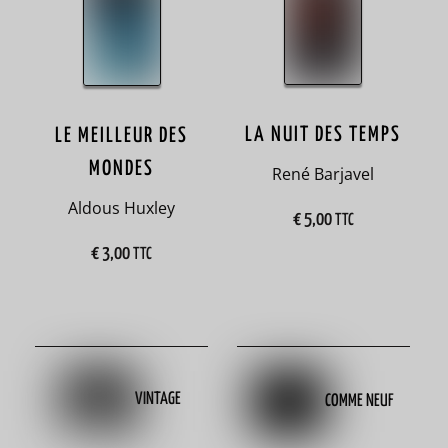
4
Bulgarie
1
Cameroun
LA NUIT DES TEMPS
LE MEILLEUR DES
1
MONDES
René Barjavel
Aldous Huxley
Canada
€
5,00
TTC
7
€
3,00
TTC
capitalisme
3
Caraïbes
3
VINTAGE
COMME NEUF
chat