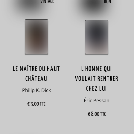
VINTAGE
BON
Amérique
du sud
6
amitié
59
amour
LE MAÎTRE DU HAUT
L’HOMME QUI
50
CHÂTEAU
VOULAIT RENTRER
Amsterdam
CHEZ LUI
Philip K. Dick
3
Éric Pessan
€
3,00
TTC
anglais
€
8,00
TTC
3
Angleterre