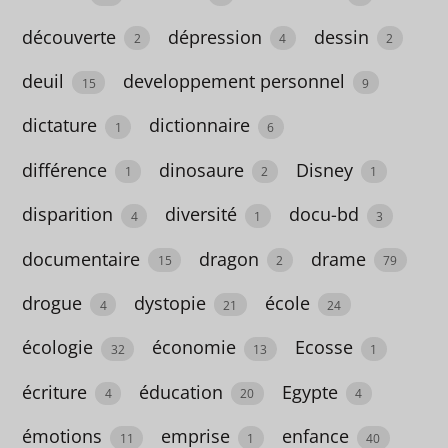
diversité
découverte
dépression
dessin
1
2
4
2
docu-
deuil
developpement personnel
15
9
bd
dictature
dictionnaire
1
6
3
différence
dinosaure
Disney
1
2
1
documentaire
disparition
diversité
docu-bd
15
4
1
3
dragon
documentaire
dragon
drame
15
2
79
2
drogue
dystopie
école
4
21
24
drame
écologie
économie
Ecosse
32
13
1
79
écriture
éducation
Egypte
4
20
4
drogue
émotions
emprise
enfance
11
1
40
4