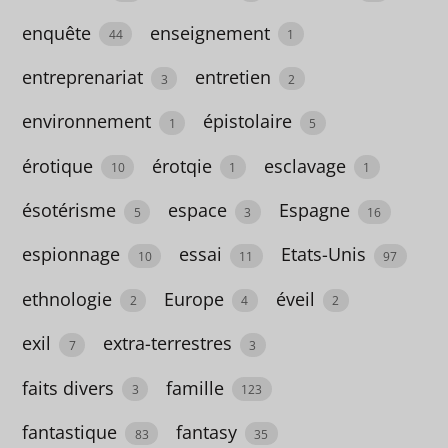
enquête
enseignement
dystopie
44
1
21
entreprenariat
entretien
3
2
école
environnement
épistolaire
1
5
24
érotique
érotqie
esclavage
10
1
1
écologie
ésotérisme
espace
Espagne
5
3
16
32
espionnage
essai
Etats-Unis
économie
10
11
97
13
ethnologie
Europe
éveil
2
4
2
Ecosse
exil
extra-terrestres
7
3
1
faits divers
famille
3
123
écriture
fantastique
fantasy
83
35
4