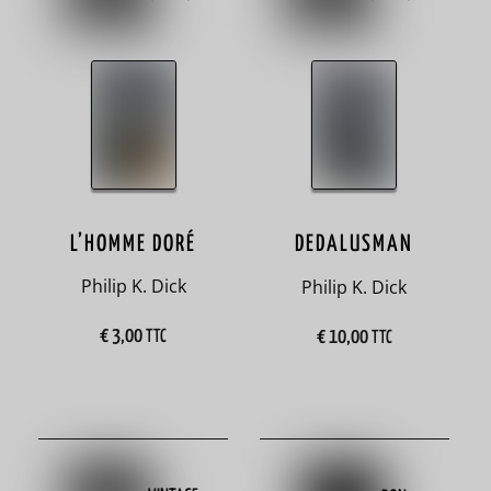
cartonnés
28
alcool
2
Algérie
6
L’HOMME DORÉ
DEDALUSMAN
alimentation
Philip K. Dick
Philip K. Dick
3
€
3,00
€
10,00
TTC
TTC
Allemagne
18
amérindien
1