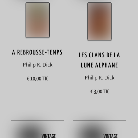
au
cinéma
1
adolescence
58
A REBROUSSE-TEMPS
LES CLANS DE LA
Afghanistan
Philip K. Dick
LUNE ALPHANE
2
Philip K. Dick
€
10,00
TTC
Afrique
€
3,00
13
TTC
Age d’or
imaginaire
11
albums
VINTAGE
VINTAGE