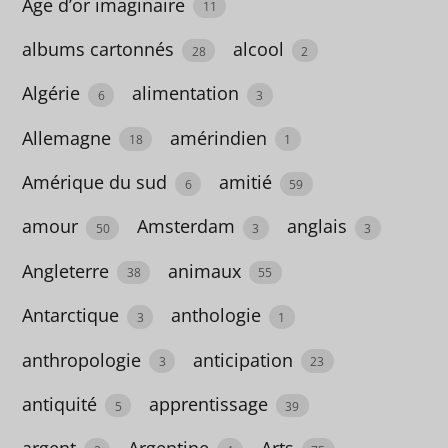
Age d’or imaginaire
couleurs
11
2
albums cartonnés
alcool
28
2
couple
Algérie
alimentation
6
3
14
Allemagne
amérindien
18
1
crime
Amérique du sud
amitié
6
59
5
amour
Amsterdam
anglais
50
3
3
Cuba
1
Angleterre
animaux
38
55
cuisine
Antarctique
anthologie
3
1
32
anthropologie
anticipation
3
23
culture
antiquité
apprentissage
5
39
1