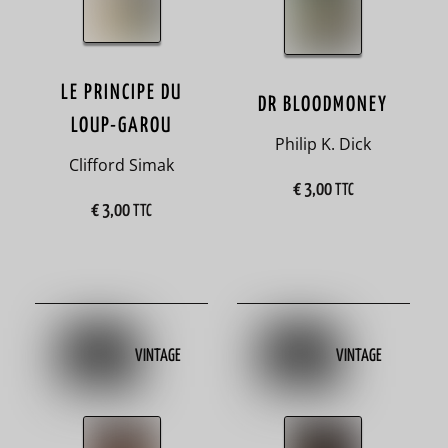
t
t
e
LE PRINCIPE DU
s
DR BLOODMONEY
LOUP-GAROU
Philip K. Dick
A
Clifford Simak
€
3,00
partir
TTC
€
3,00
TTC
de 12
ans
18
A
partir
VINTAGE
VINTAGE
de 3
ans