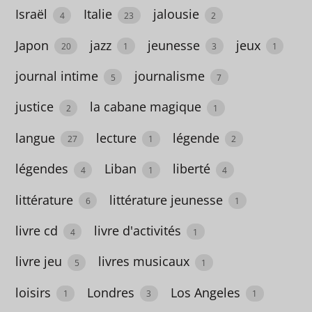
Israël
Italie
jalousie
4
23
2
érotqie
1
Japon
jazz
jeunesse
jeux
20
1
3
1
esclavage
journal intime
journalisme
5
7
1
justice
la cabane magique
2
1
ésotérisme
langue
lecture
légende
27
1
2
5
légendes
Liban
liberté
4
1
4
espace
3
littérature
littérature jeunesse
6
1
Espagne
livre cd
livre d'activités
4
1
16
livre jeu
livres musicaux
5
1
espionnage
loisirs
Londres
Los Angeles
1
3
1
10