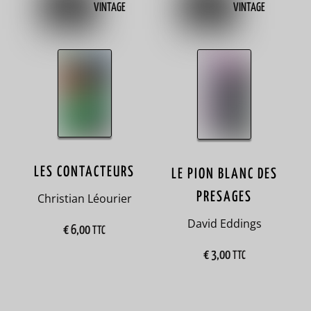
VINTAGE
VINTAGE
femmes
1
Congo
1
contemporain
3
LES CONTACTEURS
contes
LE PION BLANC DES
40
PRESAGES
Christian Léourier
David Eddings
Corée
€
6,00
TTC
2
€
3,00
TTC
corps
2