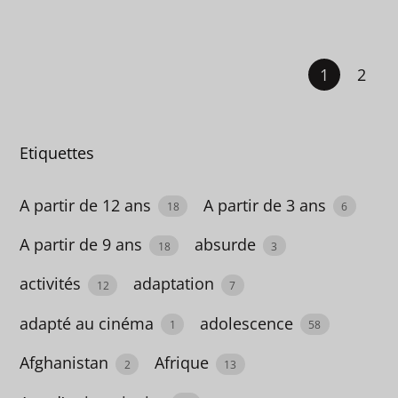
corps
humain
1
2
1
correspondance
1
Etiquettes
Corruption
A partir de 12 ans
A partir de 3 ans
18
6
1
A partir de 9 ans
absurde
Corse
18
3
2
activités
adaptation
12
7
cosy
adapté au cinéma
adolescence
1
58
mystery
Afghanistan
Afrique
2
13
1