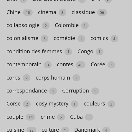
dictature
Chine
cinéma
classique
1
10
3
56
dictionnaire
collapsologie
Colombie
2
1
6
colonialisme
comédie
comics
6
1
4
différence
condition des femmes
Congo
1
1
1
contemporain
contes
Corée
3
40
2
dinosaure
corps
corps humain
2
2
1
Disney
correspondance
Corruption
1
1
1
Corse
cosy mystery
couleurs
2
1
2
disparition
couple
crime
Cuba
14
5
1
4
cuisine
culture
Danemark
32
1
4