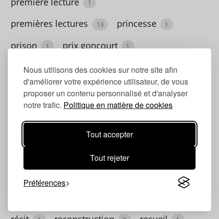
première lecture
1
fête
premières lectures
princesse
13
1
1
prison
prix goncourt
1
1
fêtes
prix Nobel
prix renaudot
3
1
Nous utilisons des cookies sur notre site afin
3
d'améliorer votre expérience utilisateur, de vous
prose
prostitution
Provence
fiction
1
5
1
proposer un contenu personnalisé et d'analyser
notre trafic.
Politique en matière de cookies
1
psychanalyse
psychiatrie
5
4
Finlande
psychologie
Québec
queer
Tout accepter
45
2
19
2
quête
quotidien
2
18
Tout rejeter
Fleurs
quotidien albums cartonnés
1
1
Préférences
racisme
recettes
recherche
folie
16
7
2
2
récit
reconstruction
recueil