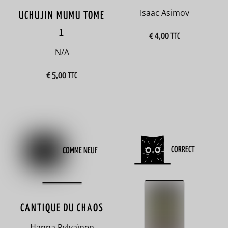
Isaac Asimov
UCHUJIN MUMU TOME
aventure
1
67
€
4,00
TTC
N/A
bébé
4
€
5,00
TTC
Belgique
6
Berlin
5
CORRECT
COMME NEUF
bien
grandir
26
CANTIQUE DU CHAOS
bio
Hanna Pylvaïnen