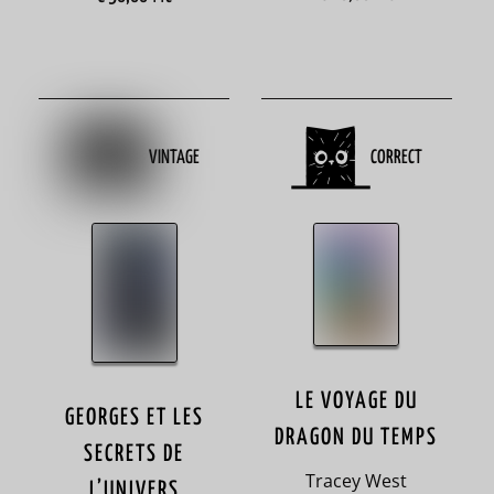
5
apprentissage
39
argent
VINTAGE
CORRECT
2
Argentine
4
Arts
75
arts
LE VOYAGE DU
du
GEORGES ET LES
DRAGON DU TEMPS
fil
SECRETS DE
Tracey West
4
L’UNIVERS