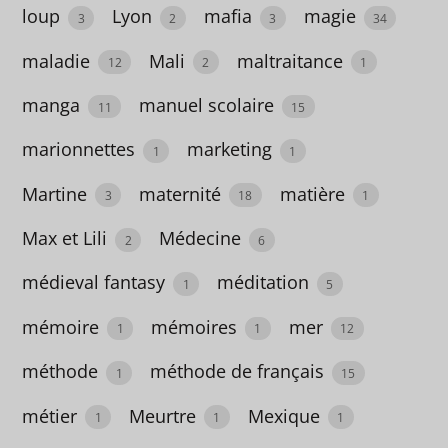
loup
Lyon
mafia
magie
3
2
3
34
essai
maladie
Mali
maltraitance
11
12
2
1
Etats-
manga
manuel scolaire
11
15
Unis
marionnettes
marketing
1
1
97
Martine
maternité
matière
3
18
1
ethnologie
Max et Lili
Médecine
2
2
6
Europe
médieval fantasy
méditation
1
5
4
mémoire
mémoires
mer
1
1
12
éveil
méthode
méthode de français
1
15
2
métier
Meurtre
Mexique
1
1
1
exil