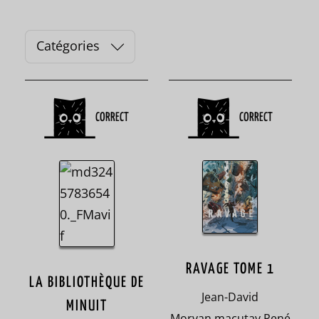
Catégories
C
a
t
é
CORRECT
CORRECT
g
o
r
i
e
s
RAVAGE TOME 1
LA BIBLIOTHÈQUE DE
Jean-David
Book
MINUIT
Morvan
,
macutay
,
René