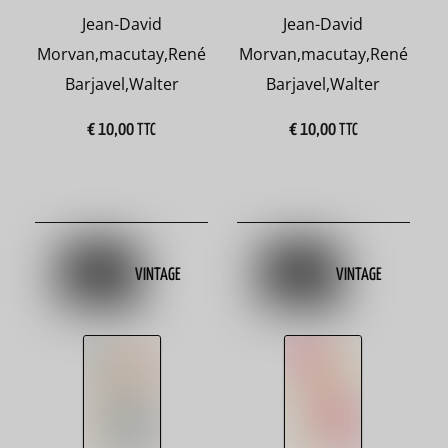
Jean-David
Jean-David
Morvan
,
macutay
,
René
Morvan
,
macutay
,
René
Essais
Barjavel
,
Walter
Barjavel
,
Walter
147
€
10,00
€
10,00
TTC
TTC
Bandes
dessinées
143
VINTAGE
VINTAGE
Jeunesse
294
Pratique
102