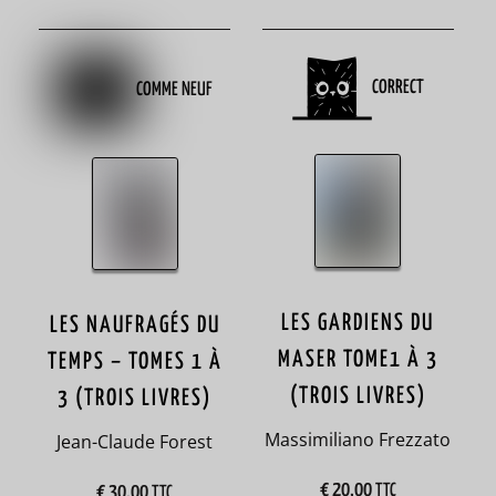
38
animaux
CORRECT
COMME NEUF
55
Antarctique
3
anthologie
1
anthropologie
LES GARDIENS DU
LES NAUFRAGÉS DU
3
MASER TOME1 À 3
TEMPS – TOMES 1 À
anticipation
(TROIS LIVRES)
3 (TROIS LIVRES)
23
Massimiliano Frezzato
Jean-Claude Forest
antiquité
€
20,00
TTC
€
30,00
TTC