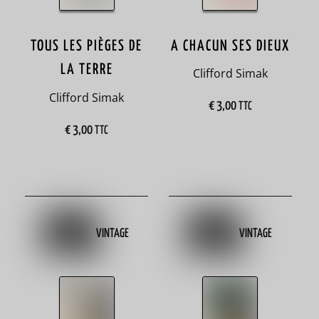
Beaux
livres
A CHACUN SES DIEUX
TOUS LES PIÈGES DE
9
LA TERRE
Clifford Simak
Clifford Simak
€
3,00
TTC
Divers
€
3,00
TTC
2
E
t
VINTAGE
VINTAGE
i
q
u
e