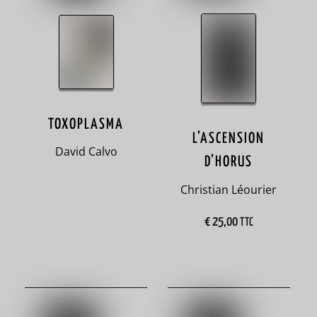
56
collapsologie
2
Colombie
1
TOXOPLASMA
colonialisme
L’ASCENSION
David Calvo
6
D’HORUS
comédie
Christian Léourier
1
€
25,00
TTC
comics
4
condition
des