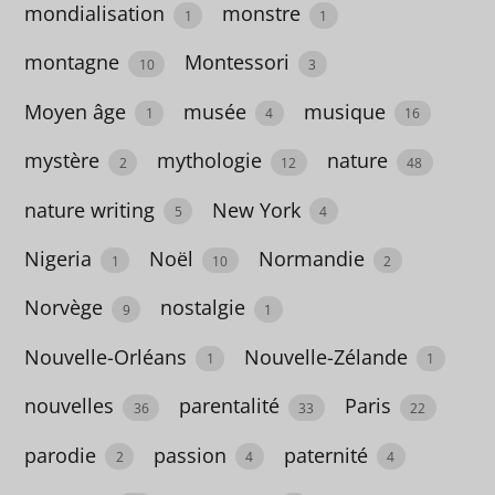
mondialisation
monstre
7
1
1
extra-
montagne
Montessori
10
3
terrestres
Moyen âge
musée
musique
1
4
16
3
mystère
mythologie
nature
2
12
48
faits
divers
nature writing
New York
5
4
3
Nigeria
Noël
Normandie
1
10
2
famille
Norvège
nostalgie
9
1
123
Nouvelle-Orléans
Nouvelle-Zélande
1
1
fantastique
nouvelles
parentalité
Paris
36
33
22
83
parodie
passion
paternité
fantasy
2
4
4
35