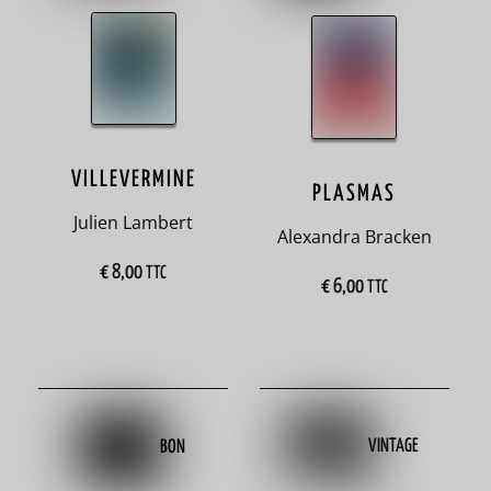
7
cherche
et
trouve
1
VILLEVERMINE
PLASMAS
Chili
Julien Lambert
Alexandra Bracken
2
€
8,00
TTC
€
6,00
TTC
Chine
10
cinéma
3
VINTAGE
BON
classique