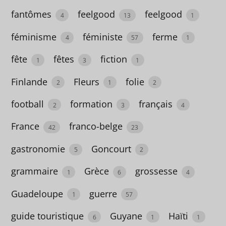
fantômes
feelgood
feelgood
éducation
4
13
1
20
féminisme
féministe
ferme
4
57
1
Egypte
fête
fêtes
fiction
1
3
1
4
Finlande
Fleurs
folie
2
1
2
émotions
football
formation
français
2
3
4
11
France
franco-belge
emprise
42
23
1
gastronomie
Goncourt
5
2
enfance
grammaire
Grèce
grossesse
1
6
4
40
Guadeloupe
guerre
1
57
enquête
guide touristique
Guyane
Haïti
6
1
1
44