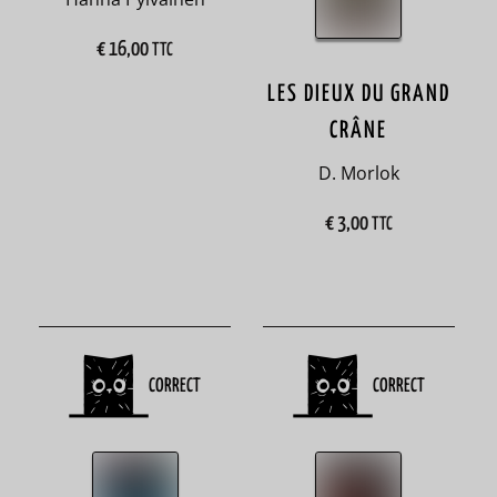
1
€
16,00
TTC
biographie
LES DIEUX DU GRAND
33
CRÂNE
Birmanie
D. Morlok
2
€
3,00
TTC
boisson
1
botanique
1
CORRECT
CORRECT
Brésil
2
Bretagne