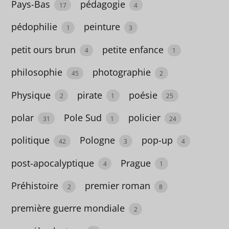
Pays-Bas
pédagogie
17
4
fantômes
pédophilie
peinture
1
3
4
petit ours brun
petite enfance
4
1
feelgood
philosophie
photographie
45
2
13
Physique
pirate
poésie
feelgood
2
1
25
1
polar
Pole Sud
policier
31
1
24
féminisme
politique
Pologne
pop-up
42
3
4
4
post-apocalyptique
Prague
4
1
féministe
Préhistoire
premier roman
2
8
57
première guerre mondiale
ferme
2
1